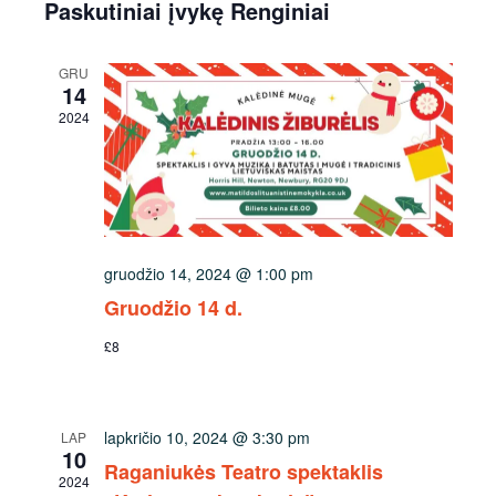
Navi
datą
ir
Paskutiniai įvykę Renginiai
peržiūro
Navigaci
GRU
14
2024
gruodžio 14, 2024 @ 1:00 pm
Gruodžio 14 d.
£8
lapkričio 10, 2024 @ 3:30 pm
LAP
10
Raganiukės Teatro spektaklis
2024