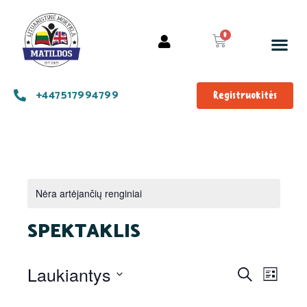
+447517994799
Registruokitės
Nėra artėjančių renginiai
SPEKTAKLIS
Renginia
Reng
Laukiantys
Paieška
Sąrašas
Perž
Paieška
Pasirinkti