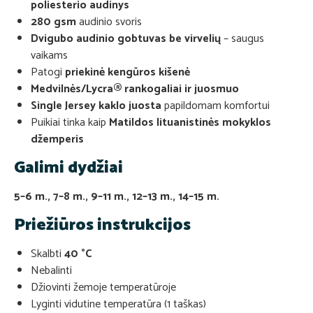
poliesterio audinys
280 gsm
audinio svoris
Dvigubo audinio gobtuvas be virvelių
– saugus
vaikams
Patogi
priekinė kengūros kišenė
Medvilnės/Lycra® rankogaliai ir juosmuo
Single Jersey kaklo juosta
papildomam komfortui
Puikiai tinka kaip
Matildos lituanistinės mokyklos
džemperis
Galimi dydžiai
5–6 m., 7–8 m., 9–11 m., 12–13 m., 14–15 m.
Priežiūros instrukcijos
Skalbti
40 °C
Nebalinti
Džiovinti žemoje temperatūroje
Lyginti vidutine temperatūra (1 taškas)