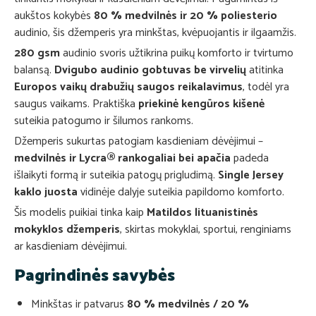
aukštos kokybės
80 % medvilnės ir 20 % poliesterio
audinio, šis džemperis yra minkštas, kvėpuojantis ir ilgaamžis.
280 gsm
audinio svoris užtikrina puikų komforto ir tvirtumo
balansą.
Dvigubo audinio gobtuvas be virvelių
atitinka
Europos vaikų drabužių saugos reikalavimus
, todėl yra
saugus vaikams. Praktiška
priekinė kengūros kišenė
suteikia patogumo ir šilumos rankoms.
Džemperis sukurtas patogiam kasdieniam dėvėjimui –
medvilnės ir Lycra® rankogaliai bei apačia
padeda
išlaikyti formą ir suteikia patogų prigludimą.
Single Jersey
kaklo juosta
vidinėje dalyje suteikia papildomo komforto.
Šis modelis puikiai tinka kaip
Matildos lituanistinės
mokyklos džemperis
, skirtas mokyklai, sportui, renginiams
ar kasdieniam dėvėjimui.
Pagrindinės savybės
Minkštas ir patvarus
80 % medvilnės / 20 %