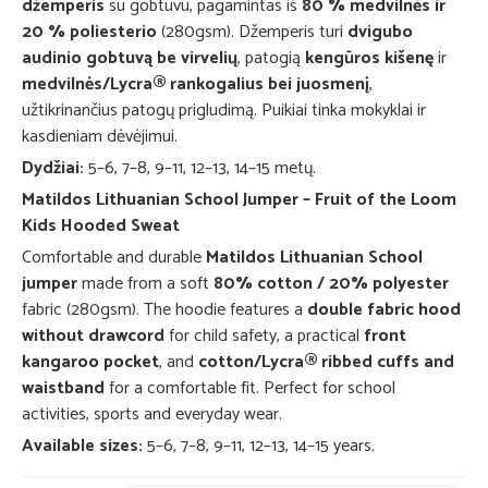
džemperis
su gobtuvu, pagamintas iš
80 % medvilnės ir
20 % poliesterio
(280gsm). Džemperis turi
dvigubo
audinio gobtuvą be virvelių
, patogią
kengūros kišenę
ir
medvilnės/Lycra® rankogalius bei juosmenį
,
užtikrinančius patogų prigludimą. Puikiai tinka mokyklai ir
kasdieniam dėvėjimui.
Dydžiai:
5–6, 7–8, 9–11, 12–13, 14–15 metų.
Matildos Lithuanian School Jumper – Fruit of the Loom
Kids Hooded Sweat
Comfortable and durable
Matildos Lithuanian School
jumper
made from a soft
80% cotton / 20% polyester
fabric (280gsm). The hoodie features a
double fabric hood
without drawcord
for child safety, a practical
front
kangaroo pocket
, and
cotton/Lycra® ribbed cuffs and
waistband
for a comfortable fit. Perfect for school
activities, sports and everyday wear.
Available sizes:
5–6, 7–8, 9–11, 12–13, 14–15 years.