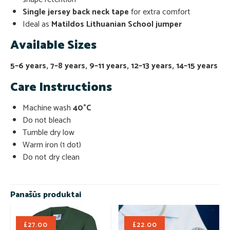
Single jersey back neck tape
for extra comfort
Ideal as
Matildos Lithuanian School jumper
Available Sizes
5–6 years, 7–8 years, 9–11 years, 12–13 years, 14–15 years
Care Instructions
Machine wash
40°C
Do not bleach
Tumble dry low
Warm iron (1 dot)
Do not dry clean
Panašūs produktai
£
27.00
£
22.00