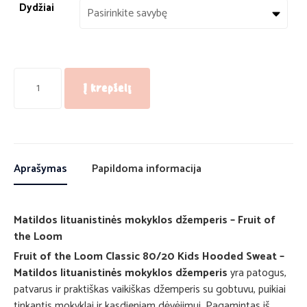
Dydžiai
Į krepšelį
Aprašymas
Papildoma informacija
Matildos lituanistinės mokyklos džemperis – Fruit of
the Loom
Fruit of the Loom Classic 80/20 Kids Hooded Sweat –
Matildos lituanistinės mokyklos džemperis
yra patogus,
patvarus ir praktiškas vaikiškas džemperis su gobtuvu, puikiai
tinkantis mokyklai ir kasdieniam dėvėjimui. Pagamintas iš