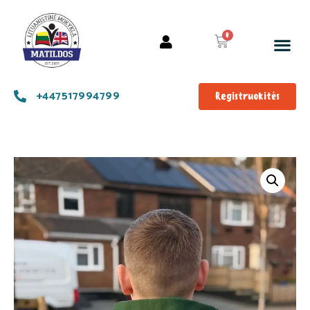
+447517994799
Registruokitės