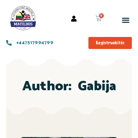
+447517994799
Registruokitės
Author:
Gabija