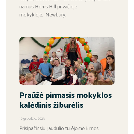
namus Horris Hill privačioje
mokykloje, Newbury.
Praūžė pirmasis mokyklos
kalėdinis žiburėlis
10 gruodžio, 2023
Prisipažinsiu, jaudulio turėjome ir mes