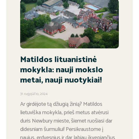
Matildos lituanistinė
mokykla: nauji mokslo
metai, nauji nuotykiai!
31 rugpjūčio, 2024
Ar girdėjote tą džiugią žinią? Matildos
lietuviška mokykla, prieš metus atvėrusi
duris Newbury mieste, šiemet ruošiasi dar
didesniam šurmuliui! Persikraustome į
naujus, erdvesnius ir dar labiau įkvepiančius