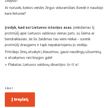
Didysis?
Ar nutuoki, kokios veislės žirgus viduramžiais išvedė ir naudojo
kare lietuviai?
Įrodyk, kad esi Lietuvos istorijos asas
, įveikdamas šį
protmūšį apie Lietuvos valdovus vienas pats, su šeima ar
bendraklasiais. Jei šis žaidimas tau vieni niekai – surenk
protmūšį draugams ir tapk nepakartojamu jo vedėju.
Pritrūkęs žinių atsakyti į klausimus, gausi naudingų užuominų,
o atsakymus rasi knygos gale!
+ Plakatas Lietuvos valdovų dinastijos 13–17 a.!
Liko 1
Į krepšelį