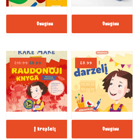
Daugiau
Daugiau
£
16.99
£
8.99
£
8.99
Į krepšelį
Daugiau