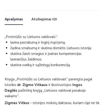
Aprašymas
Atsiliepimai (0)
„Protmūšis su Lietuvos valdovais“:
lavina pastabumą ir loginį mąstymą;
žadina smalsumą ir skatina domėtis Lietuvos istorija;
skatina žaisti smagius ir įvairias kompetencijas
lavinančius žaidimus;
skatina sveiką ir sąžiningą konkurenciją.
Knyga „Protmūšis su Lietuvos valdovais“ parengta pagal
istoriko
dr
.
Zigmo Vitkaus
ir iliustruotojos
Ingos
Dagilės
pažintinę knygą „Lietuvos valdovai pasakoja
vaikams“.
Zigmas Vitkus
– istorijos mokslų daktaras, kuriam rūpi ne tik