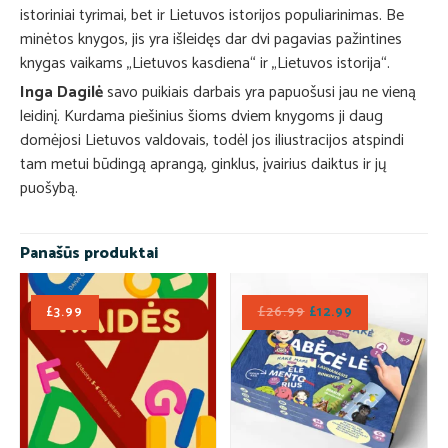
istoriniai tyrimai, bet ir Lietuvos istorijos populiarinimas. Be
minėtos knygos, jis yra išleidęs dar dvi pagavias pažintines
knygas vaikams „Lietuvos kasdiena“ ir „Lietuvos istorija“.
Inga Dagilė
savo puikiais darbais yra papuošusi jau ne vieną
leidinį. Kurdama piešinius šioms dviem knygoms ji daug
domėjosi Lietuvos valdovais, todėl jos iliustracijos atspindi
tam metui būdingą aprangą, ginklus, įvairius daiktus ir jų
puošybą.
Panašūs produktai
£
3.99
£
26.99
£
12.99