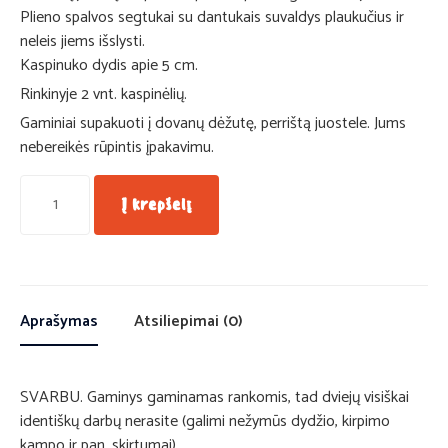
Plieno spalvos segtukai su dantukais suvaldys plaukučius ir
neleis jiems išslysti.
Kaspinuko dydis apie 5 cm.
Rinkinyje 2 vnt. kaspinėlių.
Gaminiai supakuoti į dovanų dėžutę, perrištą juostele. Jums
nebereikės rūpintis įpakavimu.
Į krepšelį
Aprašymas
Atsiliepimai (0)
SVARBU. Gaminys gaminamas rankomis, tad dviejų visiškai
identiškų darbų nerasite (galimi nežymūs dydžio, kirpimo
kampo ir pan. skirtumai).