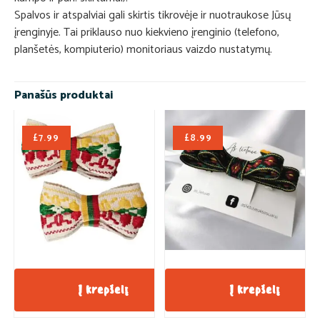
Spalvos ir atspalviai gali skirtis tikrovėje ir nuotraukose Jūsų
įrenginyje. Tai priklauso nuo kiekvieno įrenginio (telefono,
planšetės, kompiuterio) monitoriaus vaizdo nustatymų.
Panašūs produktai
£
7.99
£
8.99
Į krepšelį
Į krepšelį