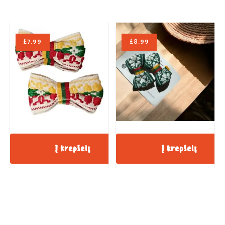
£
7.99
£
8.99
Į krepšelį
Į krepšelį