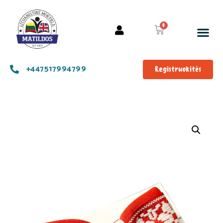
+447517994799
Registruokitės