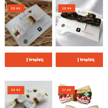
£
8.99
£
8.99
Į krepšelį
Į krepšelį
£
8.99
£
7.99