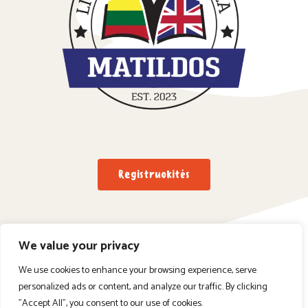
Registruokitės
We value your privacy
We use cookies to enhance your browsing experience, serve
2023©Visos teisės saugomos Matildos Lituanistinė
personalized ads or content, and analyze our traffic. By clicking
mokykla.
"Accept All", you consent to our use of cookies.