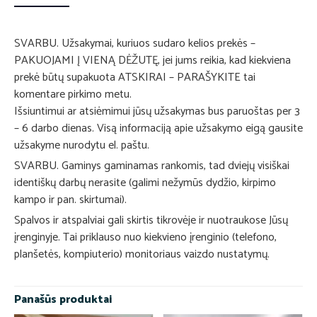
SVARBU. Užsakymai, kuriuos sudaro kelios prekės –
PAKUOJAMI Į VIENĄ DĖŽUTĘ, jei jums reikia, kad kiekviena
prekė būtų supakuota ATSKIRAI – PARAŠYKITE tai
komentare pirkimo metu.
Išsiuntimui ar atsiėmimui jūsų užsakymas bus paruoštas per 3
– 6 darbo dienas. Visą informaciją apie užsakymo eigą gausite
užsakyme nurodytu el. paštu.
SVARBU. Gaminys gaminamas rankomis, tad dviejų visiškai
identiškų darbų nerasite (galimi nežymūs dydžio, kirpimo
kampo ir pan. skirtumai).
Spalvos ir atspalviai gali skirtis tikrovėje ir nuotraukose Jūsų
įrenginyje. Tai priklauso nuo kiekvieno įrenginio (telefono,
planšetės, kompiuterio) monitoriaus vaizdo nustatymų.
Panašūs produktai