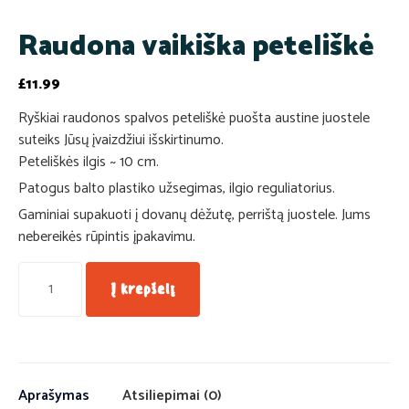
Raudona vaikiška peteliškė
£
11.99
Ryškiai raudonos spalvos peteliškė puošta austine juostele
suteiks Jūsų įvaizdžiui išskirtinumo.
Peteliškės ilgis ~ 10 cm.
Patogus balto plastiko užsegimas, ilgio reguliatorius.
Gaminiai supakuoti į dovanų dėžutę, perrištą juostele. Jums
nebereikės rūpintis įpakavimu.
Į krepšelį
Aprašymas
Atsiliepimai (0)